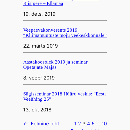
Riisipere – Ellamaa
19. dets. 2019
Veepäevakonverents 2019
“Kliimamuutuste mõju veekeskkonnale”
22. märts 2019
Aastakoosolek 2019 ja seminar
Õpetajate Majas
8. veebr 2019
Sügisseminar 2018 Hüüru veskis: “Eesti
Veeühing 25”
13. okt 2018
←
Eelmine leht
1
2
3
4
5
…
10