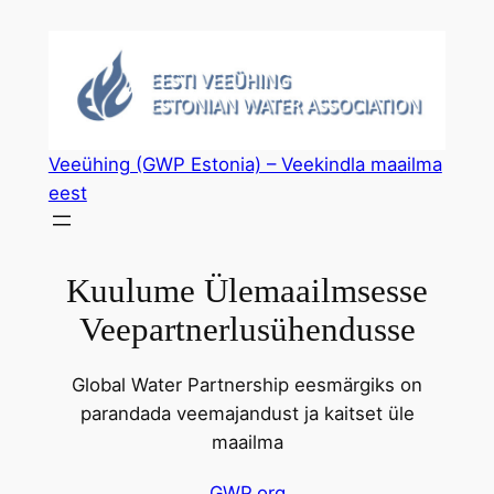
Liigu
sisu
juurde
Veeühing (GWP Estonia) – Veekindla maailma
eest
Kuulume Ülemaailmsesse
Veepartnerlusühendusse
Global Water Partnership eesmärgiks on
parandada veemajandust ja kaitset üle
maailma
GWP.org